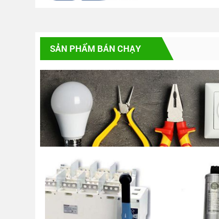
THIẾT BỊ ĐÓNG CẮT – TỰ ĐỘNG SIEMENS
PHỤ KIỆN TỦ BẢNG ĐIỆN & TỦ SOLAR CÁC
LOẠI
SẢN PHẨM BÁN CHẠY
BỘ CHUYỂN NGUỒN TỰ ĐÔNG ATS & MTS
TỦ ĐIỆN (MBS, DB, TỦ BÙ, ĐIỀU KHIỂN,..)
CẦU CHÌ CÔNG NGHIỆP