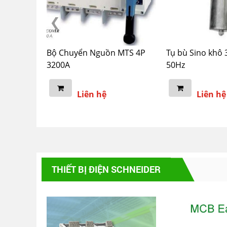
 chuyển
Bộ Chuyển Nguồn MTS 4P
Tụ bù Sino khô 
 động
3200A
50Hz
Liên hệ
Liên hệ
THIẾT BỊ ĐIỆN SCHNEIDER