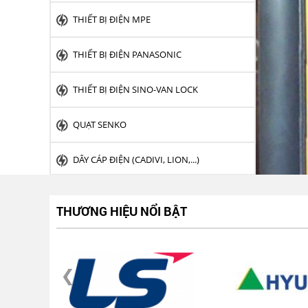
THIẾT BỊ ĐIỆN MPE
THIẾT BỊ ĐIỆN PANASONIC
THIẾT BỊ ĐIỆN SINO-VAN LOCK
QUẠT SENKO
DÂY CÁP ĐIỆN (CADIVI, LION,...)
ỐNG NHỰA - PHỤ KIỆN ( BÌNH MINH, TIỀN
PHONG,...)
THƯƠNG HIỆU NỔI BẬT
THIẾT BỊ ĐIỆN HYUNDAI
TỤ BÙ (NUINTEK, SAMWHA, EPCOS, ELCO,...)