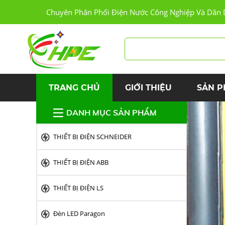
Hoa
Hoa
Hoa
Hoa
Hoa
Hoa
Chuyên Phân Phối Điện Nước Công Nghiệp Và Dân 
Phat
Phat
Phat
Phat
Electric
Phat
Electric
Electric
Phat
Electric
Electric
Electric
TRANG CHỦ
GIỚI THIỆU
SẢN 
DANH MỤC SẢN PHẨM
THIẾT BỊ ĐIỆN SCHNEIDER
THIẾT BỊ ĐIỆN ABB
THIẾT BỊ ĐIỆN LS
Đèn LED Paragon