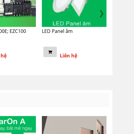
00E; EZC100
LED Panel âm
LED DOW
 hệ
Liên hệ
L