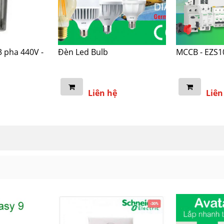
3 pha 440V -
Đèn Led Bulb
MCCB - EZS1
Liên hệ
Liên