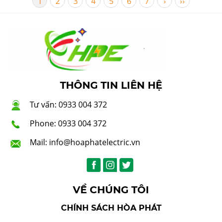
1
2
3
4
5
6
7
›
››
THÔNG TIN LIÊN HỆ
Tư vấn: 0933 004 372
Phone: 0933 004 372
Mail: info@hoaphatelectric.vn
VỀ CHÚNG TÔI
CHÍNH SÁCH HÒA PHÁT