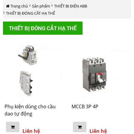
Trang chủ
Sản phẩm
THIẾT BỊ ĐIỆN ABB
THIẾT BỊ ĐÓNG CẮT HẠ THẾ
Hoa
Hoa
Hoa
Hoa
Hoa
Hoa
THIẾT BỊ ĐÓNG CẮT HẠ THẾ
Phat
Phat
Phat
Phat
Electric
Phat
Electric
Electric
Phat
Electric
Electric
Electric
Phụ kiện dùng cho cầu
MCCB 3P 4P
dao tự động
Liên hệ
Liên hệ