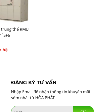
t trung thế RMU
hí SF6
n hệ
ĐĂNG KÝ TƯ VẤN
Nhập Email để nhận thông tin khuyến mãi
sớm nhất từ HÒA PHÁT.