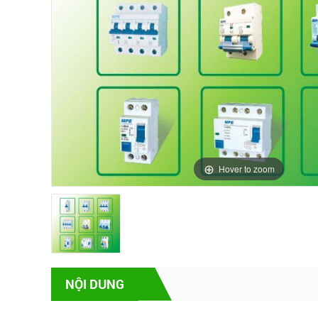
MPE
Hover to zoom
NỘI DUNG