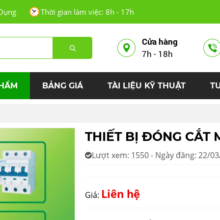
Dụng
Thời gian làm việc: 8h - 17h
Cửa hàng
7h - 18h
PHẨM
BẢNG GIÁ
TÀI LIỆU KỸ THUẬT
T
THIẾT BỊ ĐÓNG CẮT
Lượt xem: 1550 - Ngày đăng: 22/0
Liên hệ
Giá: